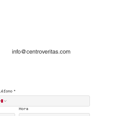
obre Nosotros
Contáctanos
info@centroveritas.com
léfono
*
Hora